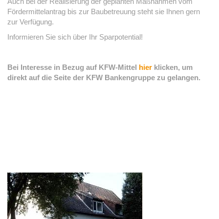
Auch bei der Realisierung der geplanten Maßnahmen vom
Fördermittelantrag bis zur Baubetreuung steht sie Ihnen gern
zur Verfügung.
Informieren Sie sich über Ihr Sparpotential!
Bei Interesse in Bezug auf KFW-Mittel
hier
klicken, um
direkt auf die Seite der KFW Bankengruppe zu gelangen.