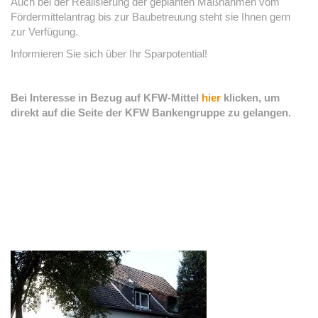
Auch bei der Realisierung der geplanten Maßnahmen vom
Fördermittelantrag bis zur Baubetreuung steht sie Ihnen gern
zur Verfügung.
Informieren Sie sich über Ihr Sparpotential!
Bei Interesse in Bezug auf KFW-Mittel
hier
klicken, um
direkt auf die Seite der KFW Bankengruppe zu gelangen.